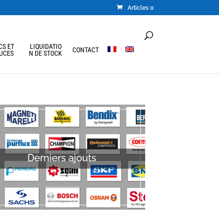
Articles 0
CS ET
LIQUIDATIO
CONTACT
UCES
N DE STOCK
Derniers ajouts