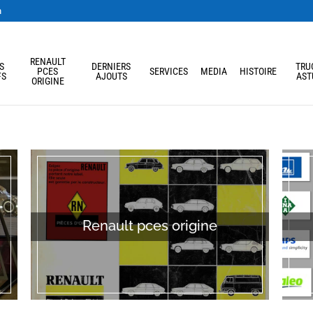
m
RENAULT
S
DERNIERS
TRU
PCES
SERVICES
MEDIA
HISTOIRE
FS
AJOUTS
AST
ORIGINE
Renault pces origine