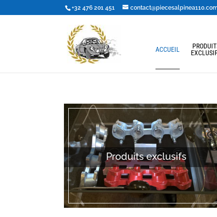
+32 476 201 451
contact@piecesalpinea110.co
PRODUIT
ACCUEIL
EXCLUSI
Produits exclusifs