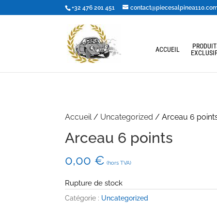
+32 476 201 451
contact@piecesalpinea110.co
PRODUIT
ACCUEIL
EXCLUSI
Accueil
/
Uncategorized
/ Arceau 6 point
Arceau 6 points
0,00
€
(hors TVA)
Rupture de stock
Catégorie :
Uncategorized